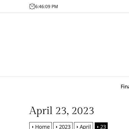
Skip
6:46:09 PM
to
the
content
Fin
April 23, 2023
Home
2023
April
23