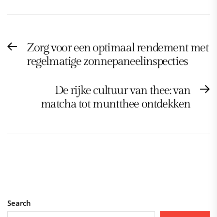
Post
Zorg voor een optimaal rendement met
Previous
navigation
regelmatige zonnepaneelinspecties
post:
De rijke cultuur van thee: van
N
matcha tot muntthee ontdekken
po
Search