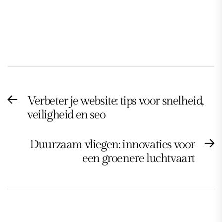
Post
Verbeter je website: tips voor snelheid,
Previous
navigation
veiligheid en seo
post:
Duurzaam vliegen: innovaties voor
N
een groenere luchtvaart
po