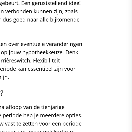
ebeurt. Een geruststellend idee!
aan verbonden kunnen zijn, zoals
r dus goed naar alle bijkomende
ken over eventuele veranderingen
n op jouw hypotheekkeuze. Denk
rièreswitch. Flexibiliteit
riode kan essentieel zijn voor
ijn.
?
na afloop van de tienjarige
e periode heb je meerdere opties.
w vast te zetten voor een periode
ien jaar zijn, maar ook korter of