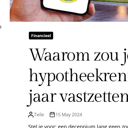
n
Financieel
Waarom zou je
hypotheekrent
jaar vastzette
Teile
15 May 2024
Stel je voor: een decennium lang geen zo