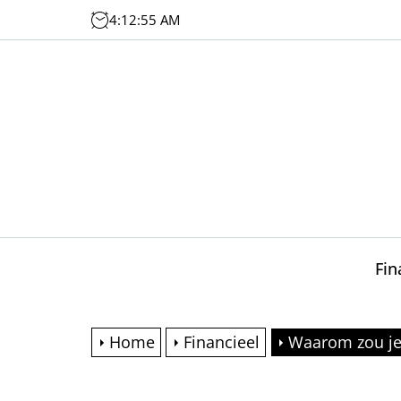
Skip
4:12:56 AM
to
the
content
Fin
Home
Financieel
Waarom zou je 