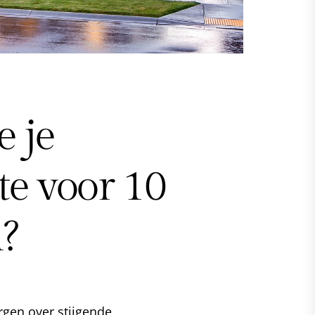
 je
e voor 10
n?
rgen over stijgende